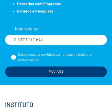
Parcerias com Empresas
Estudos e Pesquisas
Inscreva-se
Nome
Desejo receber novidades e notícias do Instituto
Ayrton Senna.
ENVIAR
Selecione a(s) área(s) de seu interesse
Formação de Educadores
Estudos e Pesquisas
Projetos Educacionais
INSTITUTO
Doações