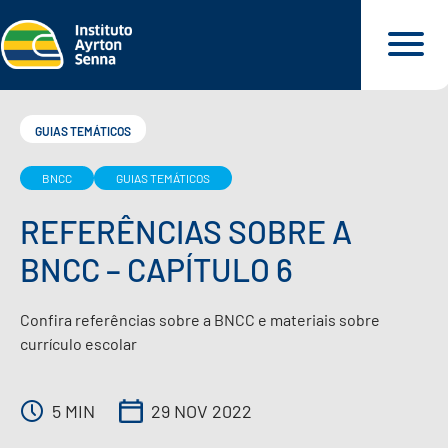
GUIAS TEMÁTICOS
BNCC
GUIAS TEMÁTICOS
QUEM SOMOS
REFERÊNCIAS SOBRE A
O QUE FAZEMOS
BNCC – CAPÍTULO 6
O QUE DEFENDEMOS
Confira referências sobre a BNCC e materiais sobre
currículo escolar
PARA VOCÊ
5 MIN
29 NOV 2022
NOSSOS MATERIAIS