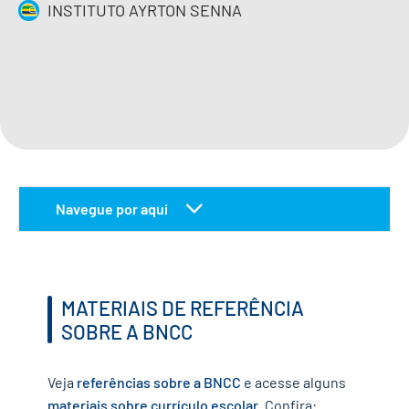
INSTITUTO AYRTON SENNA
IMPRENSA
CONTATO
QUERO APOIAR
EN
Navegue por aqui
materiais de referência sobre a bncc
referências bibliográficas utilizadas ao longo do
guia sobre a bncc
MATERIAIS DE REFERÊNCIA
SOBRE A BNCC
Veja
referências sobre a BNCC
e acesse alguns
materiais sobre
currículo escolar
. Confira: