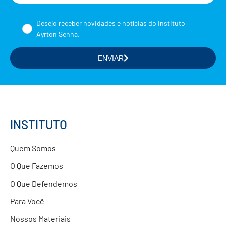
Nome
Desejo receber novidades e notícias do Instituto
Ayrton Senna.
ENVIAR
Selecione a(s) área(s) de seu interesse
Formação de Educadores
Estudos e Pesquisas
Projetos Educacionais
INSTITUTO
Doações
Quem Somos
Parcerias com Empresas
O Que Fazemos
O Que Defendemos
Para Você
Nossos Materiais