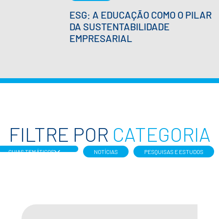
ESG: A EDUCAÇÃO COMO O PILAR
DA SUSTENTABILIDADE
EMPRESARIAL
FILTRE POR
CATEGORIA
GUIAS TEMÁTICOS
NOTÍCIAS
PESQUISAS E ESTUDOS
TODOS
BNCC
GUIA GESTÃO DE
APRENDIZAGEM