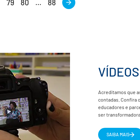
8
79
80
…
88
>
VÍDEOS
Acreditamos que a
contadas. Confira 
educadores e parc
ser transformadora
SAIBA MAIS