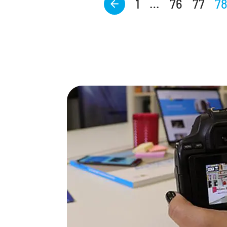
<
1
…
76
77
7