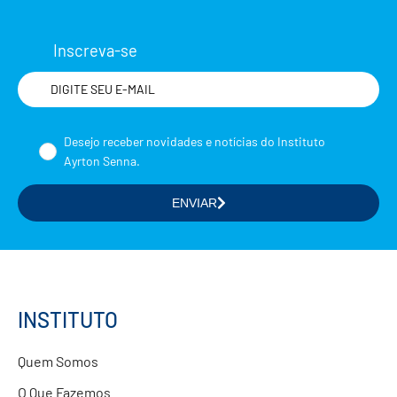
Inscreva-se
Nome
Desejo receber novidades e notícias do Instituto
Ayrton Senna.
ENVIAR
Selecione a(s) área(s) de seu interesse
Formação de Educadores
Estudos e Pesquisas
Projetos Educacionais
INSTITUTO
Doações
Quem Somos
Parcerias com Empresas
O Que Fazemos