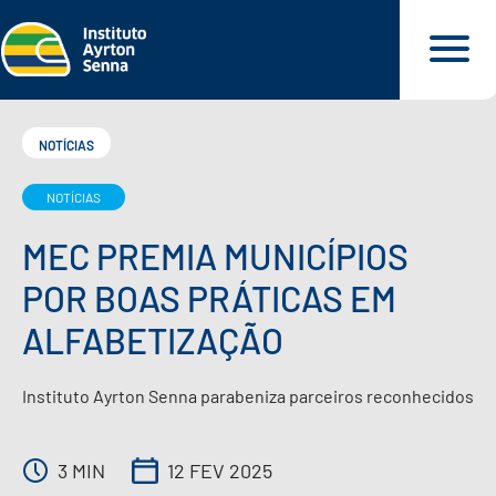
NOTÍCIAS
NOTÍCIAS
QUEM SOMOS
MEC PREMIA MUNICÍPIOS
O QUE FAZEMOS
POR BOAS PRÁTICAS EM
ALFABETIZAÇÃO
O QUE DEFENDEMOS
Instituto Ayrton Senna parabeniza parceiros reconhecidos
PARA VOCÊ
3 MIN
12 FEV 2025
NOSSOS MATERIAIS