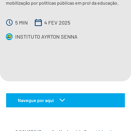
mobilização por políticas públicas em prol da educação.
IMPRENSA
5 MIN
4 FEV 2025
CONTATO
INSTITUTO AYRTON SENNA
QUERO APOIAR
EN
Navegue por aqui
troca de experiências
mobilização a favor da educação pública de
qualidade