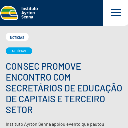
NOTÍCIAS
NOTÍCIAS
QUEM SOMOS
CONSEC PROMOVE
O QUE FAZEMOS
ENCONTRO COM
SECRETÁRIOS DE EDUCAÇÃO
O QUE DEFENDEMOS
DE CAPITAIS E TERCEIRO
SETOR
PARA VOCÊ
Instituto Ayrton Senna apoiou evento que pautou
NOSSOS MATERIAIS