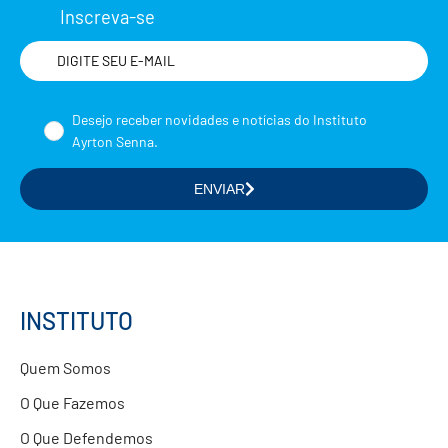
Inscreva-se
Nome
Desejo receber novidades e notícias do Instituto
Ayrton Senna.
ENVIAR
Selecione a(s) área(s) de seu interesse
Formação de Educadores
Estudos e Pesquisas
Projetos Educacionais
INSTITUTO
Doações
Quem Somos
Parcerias com Empresas
O Que Fazemos
O Que Defendemos