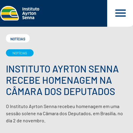
NOTÍCIAS
NOTÍCIAS
QUEM SOMOS
INSTITUTO AYRTON SENNA
O QUE FAZEMOS
RECEBE HOMENAGEM NA
CÂMARA DOS DEPUTADOS
O QUE DEFENDEMOS
O Instituto Ayrton Senna recebeu homenagem em uma
PARA VOCÊ
sessão solene na Câmara dos Deputados, em Brasília, no
dia 2 de novembro.
NOSSOS MATERIAIS