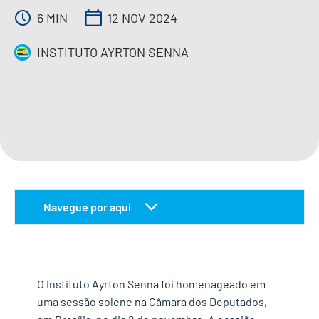
6 MIN
12 NOV 2024
IMPRENSA
INSTITUTO AYRTON SENNA
CONTATO
QUERO APOIAR
EN
Navegue por aqui
desafios da educação brasileira
competências socioemocionais
O Instituto Ayrton Senna foi homenageado em
vidas transformadas
uma sessão solene na Câmara dos Deputados,
reconhecimentos