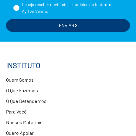
Nome
Desejo receber novidades e notícias do Instituto
Ayrton Senna.
ENVIAR
Selecione a(s) área(s) de seu interesse
Formação de Educadores
Estudos e Pesquisas
Projetos Educacionais
INSTITUTO
Doações
Quem Somos
Parcerias com Empresas
O Que Fazemos
O Que Defendemos
Para Você
Nossos Materiais
Quero Apoiar