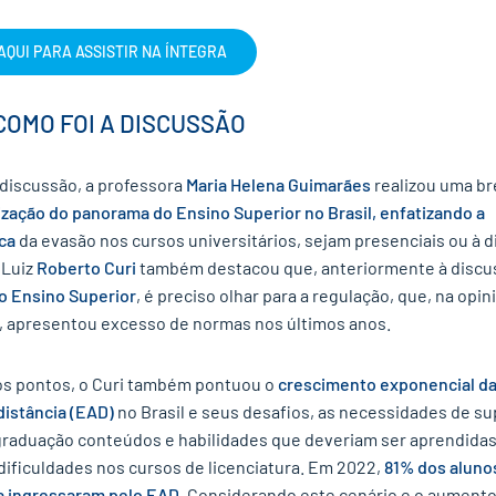
AQUI PARA ASSISTIR NA ÍNTEGRA
COMO FOI A DISCUSSÃO
 discussão, a professora
Maria Helena Guimarães
realizou uma b
zação do panorama do Ensino Superior no Brasil, enfatizando a
ca
da evasão nos cursos universitários, sejam presenciais ou à d
 Luiz
Roberto Curi
também destacou que, anteriormente à discu
do Ensino Superior
, é preciso olhar para a regulação, que, na opin
, apresentou excesso de normas nos últimos anos.
os pontos, o Curi também pontuou o
crescimento exponencial d
distância (EAD)
no Brasil e seus desafios, as necessidades de su
graduação conteúdos e habilidades que deveriam ser aprendidas
dificuldades nos cursos de licenciatura. Em 2022,
81% dos aluno
ra ingressaram pelo EAD
. Considerando este cenário e o aumento