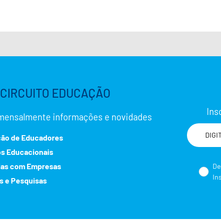
CIRCUITO EDUCAÇÃO
Ins
mensalmente informações e novidades
ão de Educadores
os Educacionais
No
ias com Empresas
De
In
s e Pesquisas
Sele