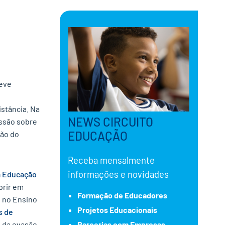
reve
istância. Na
NEWS CIRCUITO
ssão sobre
EDUCAÇÃO
ião do
Receba mensalmente
informações e novidades
a Educação
prir em
Formação de Educadores
 no Ensino
Projetos Educacionais
s de
 da evasão,
Parcerias com Empresas