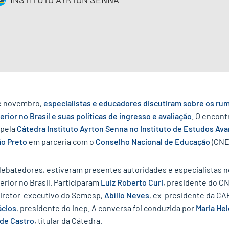
de novembro,
especialistas e educadores discutiram sobre os ru
rior no Brasil e suas políticas de ingresso e avaliação
. O encontr
 pela
Cátedra Instituto Ayrton Senna no Instituto de Estudos Av
ão Preto
em parceria com o
Conselho Nacional de Educação
(CNE
debatedores, estiveram presentes autoridades e especialistas 
rior no Brasil. Participaram
Luiz Roberto Curi
, presidente do C
diretor-executivo do Semesp,
Abílio Neves
, ex-presidente da CA
ácios
, presidente do Inep. A conversa foi conduzida por
Maria He
de Castro
, titular da Cátedra.