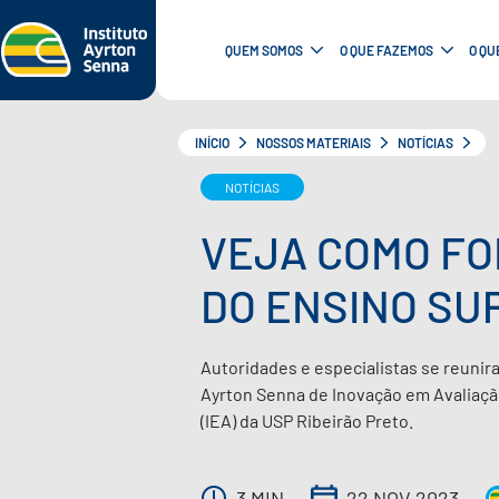
QUEM SOMOS
O QUE FAZEMOS
O QU
INÍCIO
NOSSOS MATERIAIS
NOTÍCIAS
NOTÍCIAS
VEJA COMO FO
DO ENSINO SU
Autoridades e especialistas se reuni
Ayrton Senna de Inovação em Avaliaçã
(IEA) da USP Ribeirão Preto.
3 MIN
22 NOV 2023