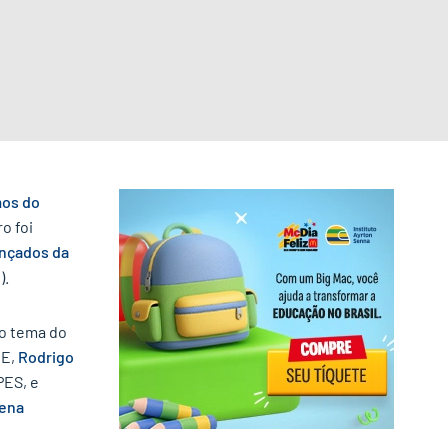
mos do
o foi
ançados da
).
no tema do
NE,
Rodrigo
PES, e
lena