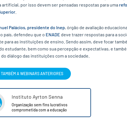
a artificial, por isso devem ser pensadas respostas para uma
ref
uperior
.
uel Palácios, presidente do Inep
, órgão de avaliação educaciona
do país, defendeu que o
ENADE
deve trazer respostas para a soc
e para as instituições de ensino. Sendo assim, deve focar tamb
 do estudante, bem como sua percepção e expectativas, e tamb
 do diálogo das instituições com a sociedade.
A TAMBÉM A WEBINARS ANTERIORES
✕
Instituto Ayrton Senna
Organização sem fins lucrativos
comprometida com a educação