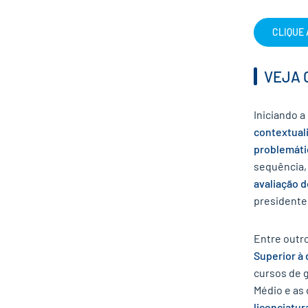
CLIQUE 
VEJA 
Iniciando a
contextuali
problemáti
sequência,
avaliação 
presidente
Entre outr
Superior à 
cursos de 
Médio e as 
licenciatu