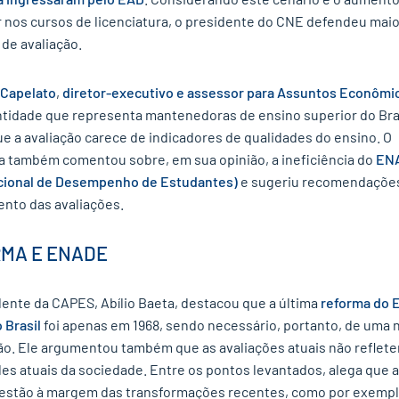
r nos cursos de licenciatura, o presidente do CNE defendeu mai
 de avaliação.
 Capelato
,
diretor-executivo e assessor para Assuntos Econômi
tidade que representa mantenedoras de ensino superior do Bras
e a avaliação carece de indicadores de qualidades do ensino. O
ta também comentou sobre, em sua opinião, a ineficiência do
EN
cional de Desempenho de Estudantes)
e sugeriu recomendaçõe
nto das avaliações.
MA E ENADE
dente da CAPES, Abílio Baeta, destacou que a última
reforma do 
 Brasil
foi apenas em 1968, sendo necessário, portanto, de uma 
o. Ele argumentou também que as avaliações atuais não reflet
es atuais da sociedade. Entre os pontos levantados, alega que 
 estão à margem das transformações recentes, como por exempl