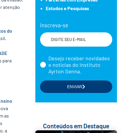
or atenção
Estudos e Pesquisas
Inscreva-se
cos do
il,
ADE
Nome
Desejo receber novidades
s para
e notícias do Instituto
Ayrton Senna.
Selecione a(s) área(s) de seu
ENVIAR
interesse
Formação de Educadores
Ensino
nova
Estudos e Pesquisas
em as
Projetos Educacionais
as
Conteúdos em Destaque
o, a
Doações