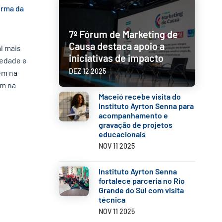
orma da
Parcerias com Empresas
7º Fórum de Marketing de
Causa destaca apoio a
l mais
iniciativas de impacto
iedade e
DEZ 12 2025
ém na
ém na
Maceió recebe visita do
Instituto Ayrton Senna para
acompanhamento e
gravação de projetos
educacionais
NOV 11 2025
Instituto Ayrton Senna
fortalece parceria no Rio
Grande do Sul com visita
técnica
NOV 11 2025