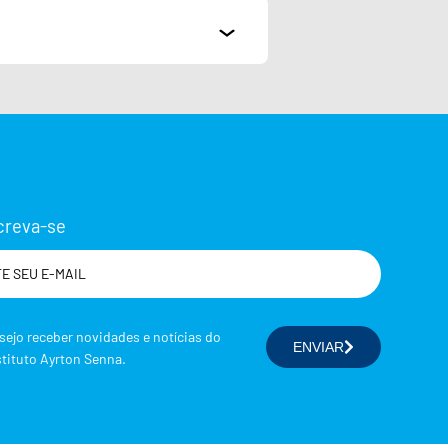
creva-se
me
sejo receber novidades e notícias do
ENVIAR
stituto Ayrton Senna.
cione a(s) área(s) de seu interesse