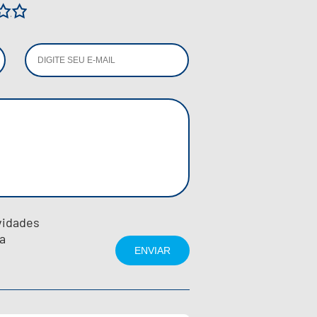
3
4
5
vidades
a