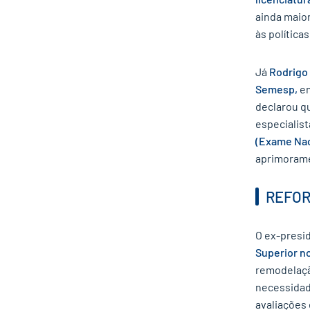
ainda maio
às políticas
Já
Rodrigo
Semesp
,
en
declarou qu
especialis
(Exame Na
aprimorame
REFOR
O ex-presi
Superior no
remodelaçã
necessidad
avaliações