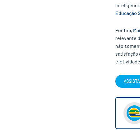
inteligênci
Educação S
Por fim,
Man
relevante 
não soment
satisfação
efetividade
ASSIST