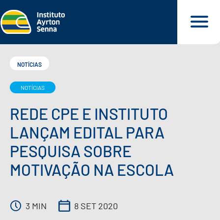
NOTÍCIAS
NOTÍCIAS
QUEM SOMOS
REDE CPE E INSTITUTO
O QUE FAZEMOS
LANÇAM EDITAL PARA
PESQUISA SOBRE
O QUE DEFENDEMOS
MOTIVAÇÃO NA ESCOLA
PARA VOCÊ
3 MIN
8 SET 2020
NOSSOS MATERIAIS