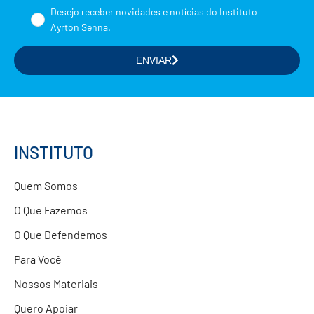
Nome
Desejo receber novidades e notícias do Instituto
Ayrton Senna.
ENVIAR
Selecione a(s) área(s) de seu interesse
Formação de Educadores
Estudos e Pesquisas
Projetos Educacionais
INSTITUTO
Doações
Quem Somos
Parcerias com Empresas
O Que Fazemos
O Que Defendemos
Para Você
Nossos Materiais
Quero Apoiar