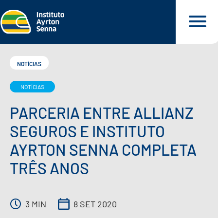
NOTÍCIAS
NOTÍCIAS
QUEM SOMOS
PARCERIA ENTRE ALLIANZ
O QUE FAZEMOS
SEGUROS E INSTITUTO
AYRTON SENNA COMPLETA
O QUE DEFENDEMOS
TRÊS ANOS
PARA VOCÊ
3 MIN
8 SET 2020
NOSSOS MATERIAIS