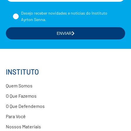
Nome
Desejo receber novidades e notícias do Instituto
Ayrton Senna.
ENVIAR
Selecione a(s) área(s) de seu interesse
Formação de Educadores
Estudos e Pesquisas
Projetos Educacionais
INSTITUTO
Doações
Quem Somos
Parcerias com Empresas
O Que Fazemos
O Que Defendemos
Para Você
Nossos Materiais