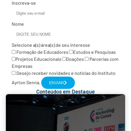
Inscreva-se
Estudos e Pesquisas
Projetos Educacionais
Nome
Doações
Parcerias com Empresas
Selecione a(s) área(s) de seu interesse
Formação de Educadores
Estudos e Pesquisas
Estou de acordo com a Lei Geral de Proteção de
Projetos Educacionais
Doações
Parcerias com
Dados Pessoais e
Política de Privacidade do
Empresas
Instituto Ayrton Senna
Desejo receber novidades e notícias do Instituto
Ayrton Senna.
ENVIAR
Conteúdos em Destaque