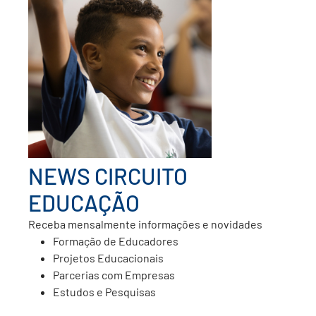
✕
PARA INICIAR O DOWNLOAD É
NECESSÁRIO PREENCHER O
FORMULÁRIO
Nome
E-mail
NEWS CIRCUITO
EDUCAÇÃO
Telefone
Receba mensalmente informações e novidades
Formação de Educadores
Projetos Educacionais
Selecione a(s) área(s) de seu interesse
✕
Parcerias com Empresas
Estudos e Pesquisas
Formação de Educadores