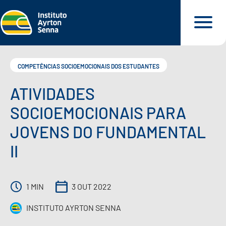
COMPETÊNCIAS SOCIOEMOCIONAIS DOS ESTUDANTES
ATIVIDADES
QUEM SOMOS
SOCIOEMOCIONAIS PARA
JOVENS DO FUNDAMENTAL
O QUE FAZEMOS
II
O QUE DEFENDEMOS
1 MIN
3 OUT 2022
PARA VOCÊ
INSTITUTO AYRTON SENNA
NOSSOS MATERIAIS