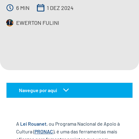
6 MIN
1 DEZ 2024
IMPRENSA
EWERTON FULINI
CONTATO
QUERO APOIAR
EN
Navegue por aqui
o instituto ayrton senna: pioneirismo na
educação brasileira
incentivo fiscal e a lei rouanet
A
Lei Rouanet
, ou Programa Nacional de Apoio à
como funciona o incentivo?
Cultura (
PRONAC
), é uma das ferramentas mais