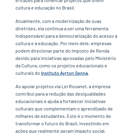
eficazes para fomentar projetos que unem
como a lei rouanet gera impacto social
cultura e educação no Brasil.
benefícios para empresas que apoiam o instituto
ayrton senna
Atualmente, com a modernização de suas
passo a passo: como formalizar sua parceria com
diretrizes, ela continua a ser uma ferramenta
o instituto ayrton senna
indispensável para a democratização do acesso à
cultura e à educação. Por meio dele, empresas
participe dessa transformação!
podem direcionar parte do Imposto de Renda
devido para iniciativas aprovadas pelo Ministério
da Cultura, como os projetos educacionais e
culturais do
Instituto Ayrton Senna
.
Ao apoiar projetos via Lei Rouanet, a empresa
contribui para a redução das desigualdades
educacionais e ajuda a fortalecer iniciativas
culturais que complementam o aprendizado de
milhares de estudantes. Este é o momento de
transformar o futuro do Brasil, investindo em
ações que realmente geram impacto social.