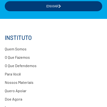
ENVIAR
Selecione a(s) área(s) de seu interesse
Formação de Educadores
Estudos e Pesquisas
Projetos Educacionais
INSTITUTO
Doações
Quem Somos
Parcerias com Empresas
O Que Fazemos
O Que Defendemos
Para Você
Nossos Materiais
Quero Apoiar
Doe Agora