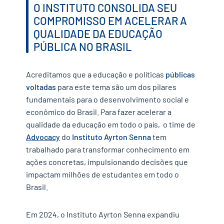
O INSTITUTO CONSOLIDA SEU
mobilização para acelerar a qualidade da educação
COMPROMISSO EM ACELERAR A
compromisso com o futuro
QUALIDADE DA EDUCAÇÃO
PÚBLICA NO BRASIL
Acreditamos que a educação e políticas
públicas
voltadas
para este tema são um dos pilares
fundamentais para o desenvolvimento social e
econômico do Brasil.
Para fazer acelerar a
qualidade da educação em todo o país,
o time
de
Advocacy
do
Instituto Ayrton Senna
tem
trabalhado para transformar conhecimento em
ações concretas, impulsionando decisões que
impactam milhões de estudantes em todo o
Brasil.
Em 2024, o Instituto Ayrton Senna
expandiu