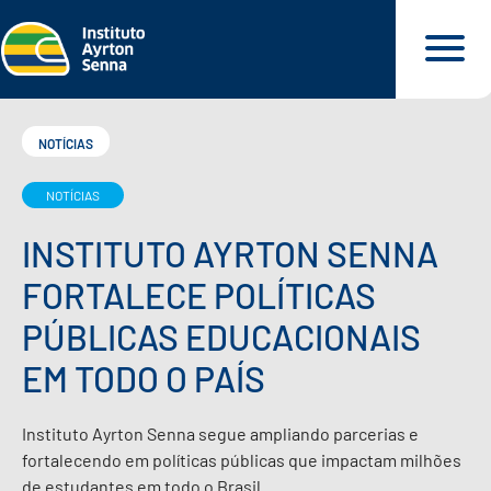
NOTÍCIAS
NOTÍCIAS
QUEM SOMOS
INSTITUTO AYRTON SENNA
O QUE FAZEMOS
FORTALECE POLÍTICAS
PÚBLICAS EDUCACIONAIS
O QUE DEFENDEMOS
EM TODO O PAÍS
PARA VOCÊ
Instituto Ayrton Senna segue ampliando parcerias e
fortalecendo em políticas públicas que impactam milhões
NOSSOS MATERIAIS
de estudantes em todo o Brasil.