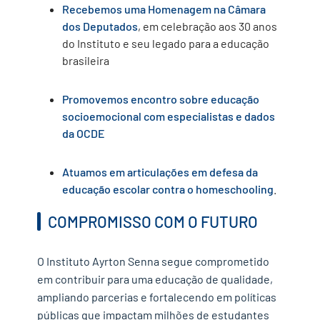
R
e
cebemos uma
H
omenagem na Câmara
dos Deputados
, em celebração aos 30 anos
do Instituto
e seu legado para a educação
brasileira
Promovemos
e
ncontro sobre educação
socioemocional
com especialistas e dados
da OCDE
Atua
mo
s em articulações
em defesa da
educação escolar contra o homeschooling
.
COMPROMISSO COM O FUTURO
O Instituto Ayrton Senna segue comprometido
em contribuir para uma educação de qualidade,
ampliando parcerias e
fortalecendo
em políticas
públicas que impactam milhões de estudantes