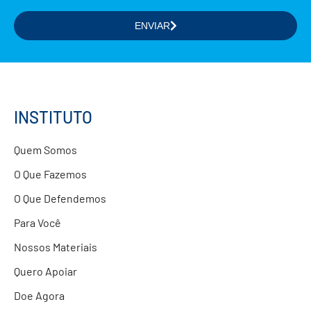
ENVIAR
Selecione a(s) área(s) de seu interesse
Formação de Educadores
Estudos e Pesquisas
Projetos Educacionais
INSTITUTO
Doações
Quem Somos
Parcerias com Empresas
O Que Fazemos
O Que Defendemos
Para Você
Nossos Materiais
Quero Apoiar
Doe Agora