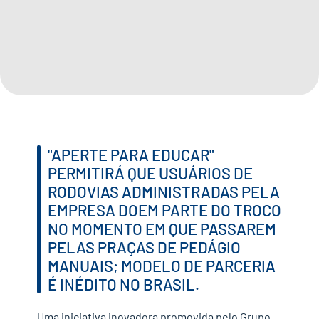
IMPRENSA
CONTATO
QUERO APOIAR
"APERTE PARA EDUCAR"
EN
PERMITIRÁ QUE USUÁRIOS DE
RODOVIAS ADMINISTRADAS PELA
EMPRESA DOEM PARTE DO TROCO
NO MOMENTO EM QUE PASSAREM
PELAS PRAÇAS DE PEDÁGIO
MANUAIS; MODELO DE PARCERIA
É INÉDITO NO BRASIL.
Uma iniciativa inovadora promovida pelo Grupo