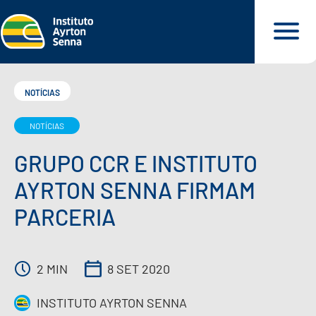
NOTÍCIAS
NOTÍCIAS
QUEM SOMOS
GRUPO CCR E INSTITUTO
O QUE FAZEMOS
AYRTON SENNA FIRMAM
PARCERIA
O QUE DEFENDEMOS
PARA VOCÊ
2 MIN
8 SET 2020
INSTITUTO AYRTON SENNA
NOSSOS MATERIAIS