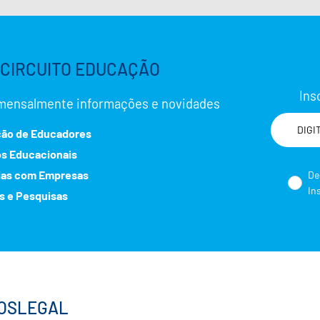
CIRCUITO EDUCAÇÃO
Ins
mensalmente informações e novidades
ão de Educadores
os Educacionais
No
ias com Empresas
De
In
s e Pesquisas
Sele
OS
LEGAL