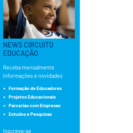
NEWS CIRCUITO
EDUCAÇÃO
Receba mensalmente
informações e novidades
Formação de Educadores
Projetos Educacionais
Parcerias com Empresas
Estudos e Pesquisas
Inscreva-se