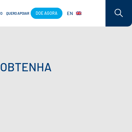
EN
DOE AGORA
TO
QUERO APOIAR
E OBTENHA