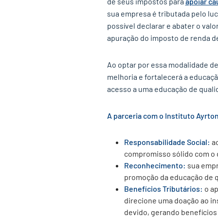
de seus impostos para
apoiar ca
sua empresa é tributada pelo lucr
possível declarar e abater o val
apuração do imposto de renda d
Ao optar por essa modalidade de
melhoria e fortalecerá a educaç
acesso a uma educação de quali
A parceria com o Instituto Ayrt
Responsabilidade Social:
a
compromisso sólido com o d
Reconhecimento:
sua empr
promoção da educação de qu
Benefícios Tributários:
o a
direcione uma doação ao ins
devido, gerando benefícios s