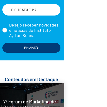
Nome
Desejo receber novidades
e notícias do Instituto
Ayrton Senna.
Selecione a(s) área(s) de seu
ENVIAR
interesse
Formação de Educadores
Estudos e Pesquisas
Projetos Educacionais
Conteúdos em Destaque
Doações
Parcerias com Empresas
7º Fórum de Marketing de