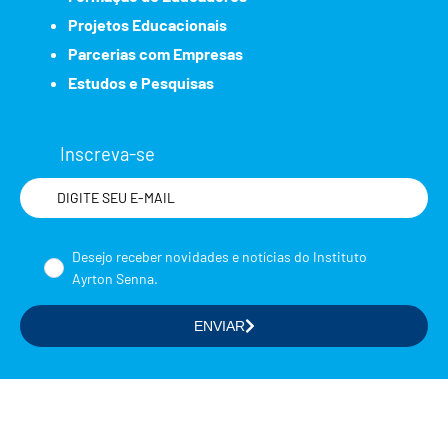
Projetos Educacionais
Parcerias com Empresas
Estudos e Pesquisas
Inscreva-se
Nome
Desejo receber novidades e notícias do Instituto
Ayrton Senna.
ENVIAR
Selecione a(s) área(s) de seu interesse
Formação de Educadores
Estudos e Pesquisas
Projetos Educacionais