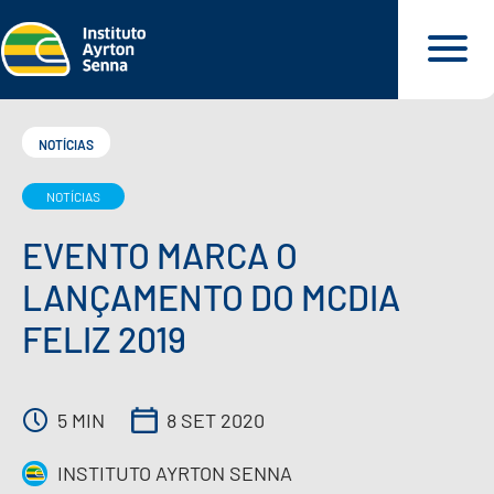
NOTÍCIAS
NOTÍCIAS
QUEM SOMOS
EVENTO MARCA O
O QUE FAZEMOS
LANÇAMENTO DO MCDIA
FELIZ 2019
O QUE DEFENDEMOS
PARA VOCÊ
5 MIN
8 SET 2020
INSTITUTO AYRTON SENNA
NOSSOS MATERIAIS