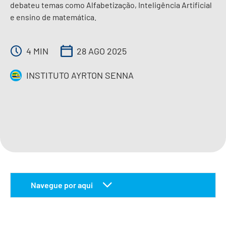
debateu temas como Alfabetização, Inteligência Artificial
e ensino de matemática.
IMPRENSA
4 MIN
28 AGO 2025
CONTATO
INSTITUTO AYRTON SENNA
QUERO APOIAR
EN
Navegue por aqui
da matemática à ia
sobre a jeduca