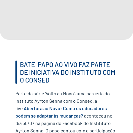
IMPRENSA
CONTATO
QUERO APOIAR
BATE-PAPO AO VIVO FAZ PARTE
EN
DE INICIATIVA DO INSTITUTO COM
O CONSED
Parte da série ‘Volta ao Novo’, uma parceria do
Instituto Ayrton Senna com o Consed, a
live
Abertura ao Novo: Como os educadores
podem se adaptar às mudanças?
aconteceu no
dia 30/07 na página do Facebook do Institituto
Ayrton Senna. O papo contou com a participação