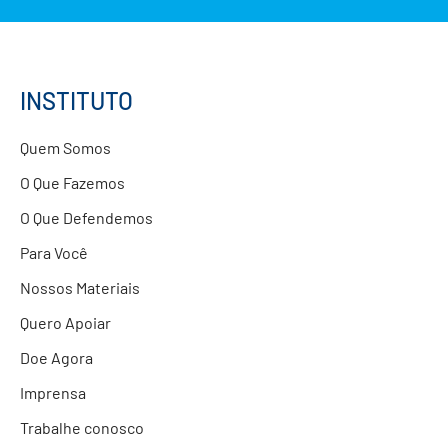
Formação de Educadores
Estudos e Pesquisas
Projetos Educacionais
INSTITUTO
Doações
Quem Somos
Parcerias com Empresas
O Que Fazemos
O Que Defendemos
Para Você
Nossos Materiais
Quero Apoiar
Doe Agora
Imprensa
Trabalhe conosco