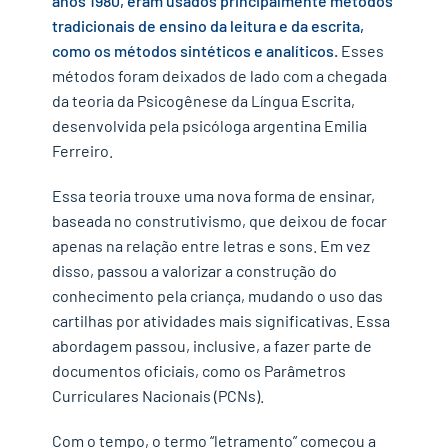
anos 1980, eram usados principalmente métodos
garantindo o acesso ao ensino para todos
tradicionais de ensino da leitura e da escrita,
atividades de alfabetização e letramento:
como os métodos sintéticos e analíticos.
Esses
práticas pedagógicas para desenvolver
métodos foram deixados de lado com a chegada
habilidades de leitura e escrita
da teoria da Psicogênese da Língua Escrita,
o papel do professor no processo de
desenvolvida pela psicóloga argentina Emilia
alfabetização e letramento
Ferreiro.
alfabetização e letramento no ensino
fundamental: construindo a base para o sucesso
Essa teoria trouxe uma nova forma de ensinar,
acadêmico
baseada no construtivismo, que deixou de focar
apenas na relação entre letras e sons. Em vez
disso, passou a valorizar a construção do
conhecimento pela criança, mudando o uso das
cartilhas por atividades mais significativas. Essa
abordagem passou, inclusive, a fazer parte de
documentos oficiais, como os Parâmetros
Curriculares Nacionais (PCNs).
Com o tempo, o termo “letramento” começou a