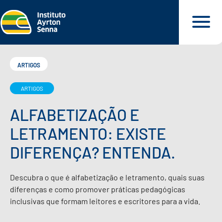
ARTIGOS
ARTIGOS
QUEM SOMOS
ALFABETIZAÇÃO E
O QUE FAZEMOS
LETRAMENTO: EXISTE
DIFERENÇA? ENTENDA.
O QUE DEFENDEMOS
Descubra o que é alfabetização e letramento, quais suas
PARA VOCÊ
diferenças e como promover práticas pedagógicas
inclusivas que formam leitores e escritores para a vida.
NOSSOS MATERIAIS