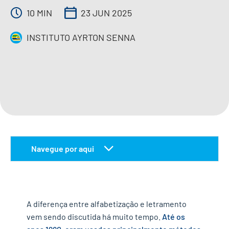
10 MIN
23 JUN 2025
IMPRENSA
INSTITUTO AYRTON SENNA
CONTATO
QUERO APOIAR
EN
Navegue por aqui
definição de alfabetização e letramento:
compreendendo os conceitos
a diferença entre alfabetização e letramento:
A diferença entre alfabetização e letramento
esclarecendo as distinções
vem sendo discutida há muito tempo.
Até os
a inclusão no processo de alfabetização: