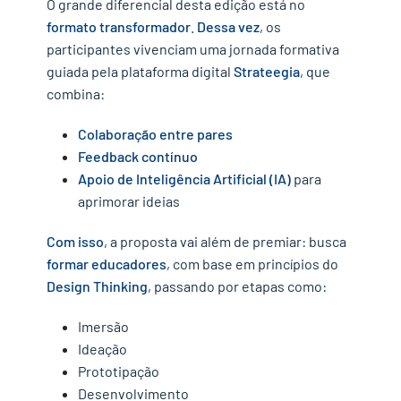
O grande diferencial desta edição está no
formato transformador
.
Dessa vez
, os
participantes vivenciam uma jornada formativa
guiada pela plataforma digital
Strateegia
, que
combina:
Colaboração entre pares
Feedback contínuo
Apoio de Inteligência Artificial (IA)
para
aprimorar ideias
Com isso
, a proposta vai além de premiar: busca
formar educadores
, com base em princípios do
Design Thinking
, passando por etapas como:
Imersão
Ideação
Prototipação
Desenvolvimento