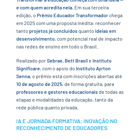
e com quem acredita nela.
Em sua terceira
edição, o
Prêmio Educador Transformador
chega
em 2025 com uma proposta inédita: reconhecer
tanto
projetos já concluídos
quanto
ideias em
desenvolvimento
, com potencial real de impacto
nas redes de ensino em todo o Brasil.
Realizado por
Sebrae
,
Bett Brasil
e
Instituto
Significare
, com o apoio do
Instituto Ayrton
Senna
, o prêmio está com inscrições abertas até
10 de agosto de 2025
, de forma gratuita, para
professores e gestores educacionais
de todas as
etapas e modalidades da educação, tanto da
rede pública quanto privada.
IA E JORNADA FORMATIVA: INOVAÇÃO NO
RECONHECIMENTO DE EDUCADORES