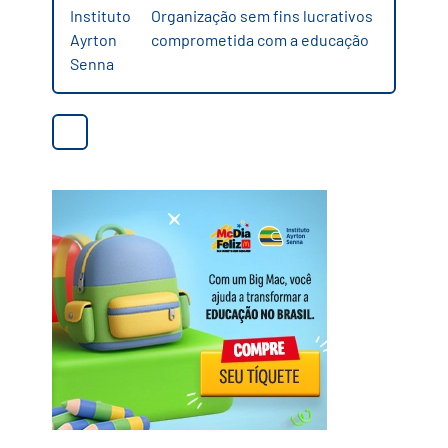
Instituto
Organização sem fins lucrativos
Ayrton
comprometida com a educação
Senna