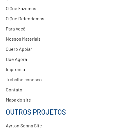
Parcerias com Empresas
O Que Fazemos
O Que Defendemos
Para Você
Nossos Materiais
Quero Apoiar
Doe Agora
Imprensa
Trabalhe conosco
Contato
Mapa do site
OUTROS PROJETOS
Ayrton Senna Site