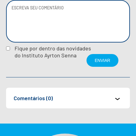
Fique por dentro das novidades
do Instituto Ayrton Senna
Comentários (0)