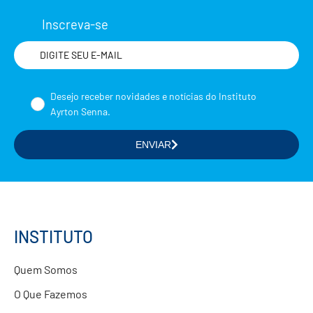
Inscreva-se
Nome
Desejo receber novidades e notícias do Instituto
Ayrton Senna.
ENVIAR
Selecione a(s) área(s) de seu interesse
Formação de Educadores
Estudos e Pesquisas
Projetos Educacionais
INSTITUTO
Doações
Quem Somos
Parcerias com Empresas
O Que Fazemos