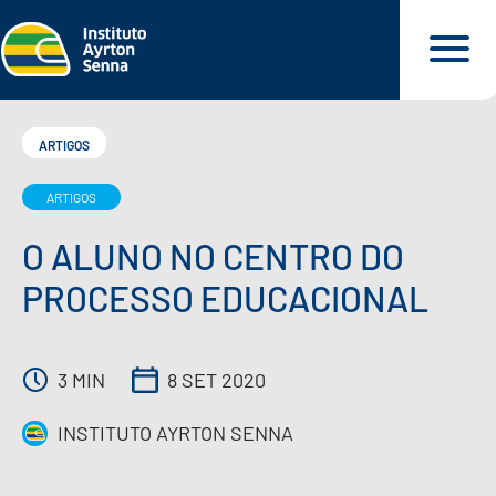
ARTIGOS
ARTIGOS
QUEM SOMOS
O ALUNO NO CENTRO DO
O QUE FAZEMOS
PROCESSO EDUCACIONAL
O QUE DEFENDEMOS
3 MIN
8 SET 2020
PARA VOCÊ
INSTITUTO AYRTON SENNA
NOSSOS MATERIAIS