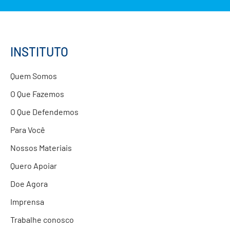
Formação de Educadores
Estudos e Pesquisas
Projetos Educacionais
INSTITUTO
Doações
Quem Somos
Parcerias com Empresas
O Que Fazemos
O Que Defendemos
Para Você
Nossos Materiais
Quero Apoiar
Doe Agora
Imprensa
Trabalhe conosco