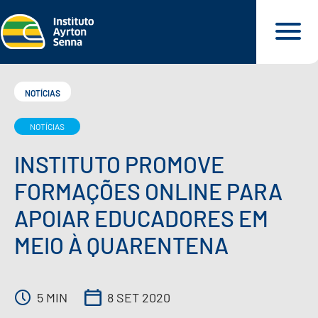
NOTÍCIAS
NOTÍCIAS
QUEM SOMOS
INSTITUTO PROMOVE
O QUE FAZEMOS
FORMAÇÕES ONLINE PARA
APOIAR EDUCADORES EM
O QUE DEFENDEMOS
MEIO À QUARENTENA
PARA VOCÊ
5 MIN
8 SET 2020
NOSSOS MATERIAIS