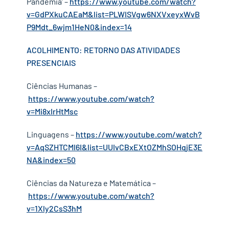
Pandemia’ –
https://www.youtube.com/watch?
v=GdPXkuCAEaM&list=PLWISVgw6NXVxeyxWvB
P9Mdt_6wjm1HeN0&index=14
ACOLHIMENTO: RETORNO DAS ATIVIDADES
PRESENCIAIS
Ciências Humanas –
https://www.youtube.com/watch?
v=Mi8xIrHtMsc
Linguagens –
https://www.youtube.com/watch?
v=AqSZHTCMI6I&list=UUIvCBxEXtOZMhSOHqjE3E
NA&index=50
Ciências da Natureza e Matemática –
https://www.youtube.com/watch?
v=1Xly2CsS3hM