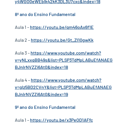
y4WGO0eWEbIk42kK3DL3U7cxc&index=18
8º ano do Ensino Fundamental
Aula 1 –
https://youtu.be/qm46oAx6f1E
Aula 2 –
https://youtu.be/Gt_Zl10gwKk
Aula 3 –
https://www.youtube.com/watch?
v=yNLxxqBB49s&list=PLSP3TdMpLABuEfANAEG
BJnlrNVZZi6At0&index=18
Aula 4 –
https://www.youtube.com/watch?
v=glz5BD2CVnY&list=PLSP3TdMpLABuEfANAEG
BJnlrNVZZi6At0&index=19
9º ano do Ensino Fundamental
Aula 1 –
https://youtu.be/x3PeOD1AFfc