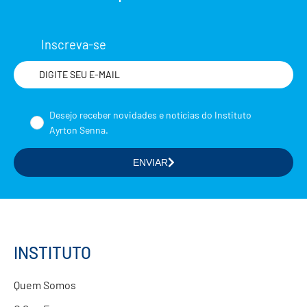
Inscreva-se
Nome
Desejo receber novidades e notícias do Instituto
Ayrton Senna.
ENVIAR
Selecione a(s) área(s) de seu interesse
Formação de Educadores
Estudos e Pesquisas
Projetos Educacionais
INSTITUTO
Doações
Quem Somos
Parcerias com Empresas