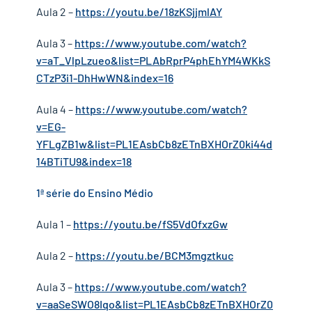
Aula 2 –
https://youtu.be/18zKSjjmlAY
Aula 3 –
https://www.youtube.com/watch?
v=aT_VlpLzueo&list=PLAbRprP4phEhYM4WKkS
CTzP3i1-DhHwWN&index=16
Aula 4 –
https://www.youtube.com/watch?
v=EG-
YFLgZB1w&list=PL1EAsbCb8zETnBXHOrZ0ki44d
14BTiTU9&index=18
1ª série do Ensino Médio
Aula 1 –
https://youtu.be/fS5VdOfxzGw
Aula 2 –
https://youtu.be/BCM3mgztkuc
Aula 3 –
https://www.youtube.com/watch?
v=aaSeSWO8Iqo&list=PL1EAsbCb8zETnBXHOrZ0