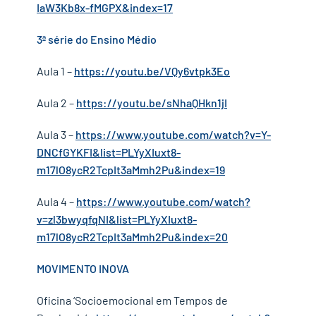
IaW3Kb8x-fMGPX&index=17
3ª série do Ensino Médio
Aula 1 –
https://youtu.be/VQy6vtpk3Eo
Aula 2 –
https://youtu.be/sNhaQHkn1jI
Aula 3 –
https://www.youtube.com/watch?v=Y-
DNCfGYKFI&list=PLYyXIuxt8-
m17lO8ycR2TcpIt3aMmh2Pu&index=19
Aula 4 –
https://www.youtube.com/watch?
v=zl3bwyqfqNI&list=PLYyXIuxt8-
m17lO8ycR2TcpIt3aMmh2Pu&index=20
MOVIMENTO INOVA
Oficina ‘Socioemocional em Tempos de