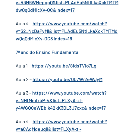
v=R3N6WNepppQ&list=PLAdEu5NtlLkaXckTMTM
dwQqQdMicXv-OC&index=17
Aula 4 –
https://www.youtube.com/watch?
v=S2_NcDaPyMI&list=PLAdEu5NtlLkaXckTMTMd
wQqQdMicXv-OC&index=18
7º ano do Ensino Fundamental
Aula 1 –
https://youtu.be/8fdsTVIo7Lg
Aula 2 –
https://youtu.be/007Wi2eWJyM
Aula 3 –
https://www.youtube.com/watch?
v=NHtMmfrbP-4&list=PLXyA-zl-
y4WGO0eWEbIk42kK3DL3U7cxc&index=17
Aula 4 –
https://www.youtube.com/watch?
v=aCAqMqeuqiI&list=PLXyA-zl-