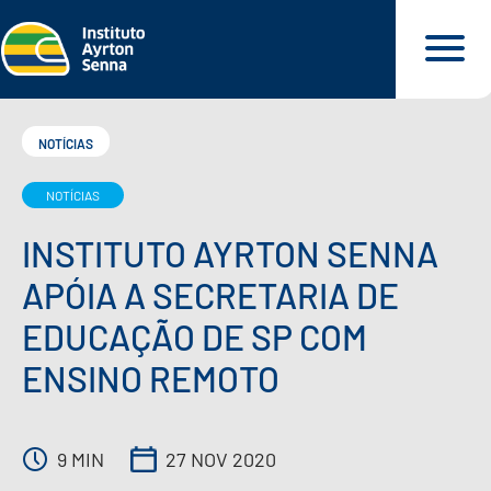
NOTÍCIAS
NOTÍCIAS
QUEM SOMOS
INSTITUTO AYRTON SENNA
O QUE FAZEMOS
APÓIA A SECRETARIA DE
EDUCAÇÃO DE SP COM
O QUE DEFENDEMOS
ENSINO REMOTO
PARA VOCÊ
9 MIN
27 NOV 2020
NOSSOS MATERIAIS