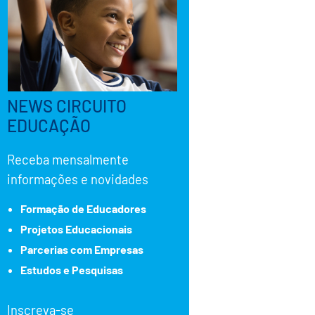
NEWS CIRCUITO
EDUCAÇÃO
Receba mensalmente
informações e novidades
Formação de Educadores
Projetos Educacionais
Parcerias com Empresas
Estudos e Pesquisas
Inscreva-se