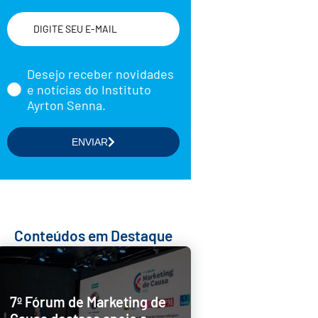
Nome
Desejo receber novidades
e notícias do Instituto
Ayrton Senna.
Selecione a(s) área(s) de seu
ENVIAR
interesse
Formação de Educadores
Estudos e Pesquisas
Projetos Educacionais
Conteúdos em Destaque
Doações
Parcerias com Empresas
7º Fórum de Marketing de