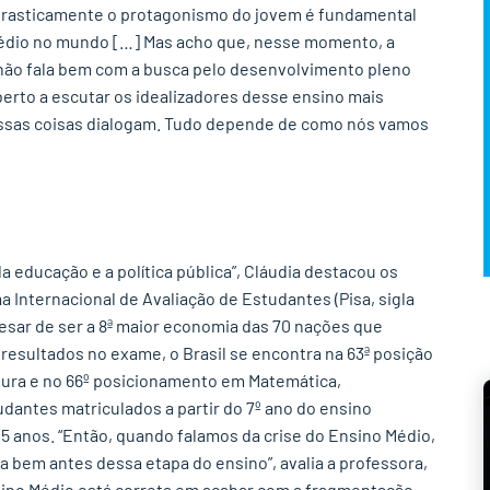
drasticamente o protagonismo do jovem é fundamental
édio no mundo […] Mas acho que, nesse momento, a
não fala bem com a busca pelo desenvolvimento pleno
erto a escutar os idealizadores desse ensino mais
sas coisas dialogam. Tudo depende de como nós vamos
a educação e a política pública”, Cláudia destacou os
 Internacional de Avaliação de Estudantes (Pisa, sigla
esar de ser a 8ª maior economia das 70 nações que
resultados no exame, o Brasil se encontra na 63ª posição
itura e no 66º posicionamento em Matemática,
dantes matriculados a partir do 7º ano do ensino
15 anos. “Então, quando falamos da crise do Ensino Médio,
 bem antes dessa etapa do ensino”, avalia a professora,
sino Médio está correta em acabar com a fragmentação