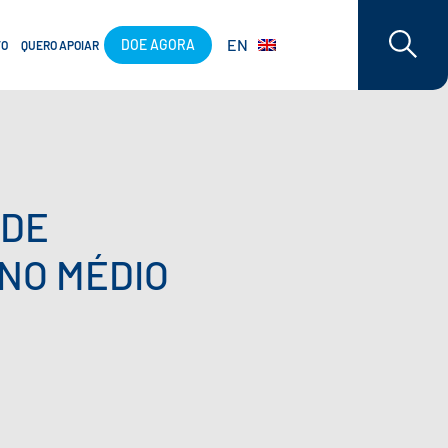
EN
DOE AGORA
TO
QUERO APOIAR
 DE
INO MÉDIO