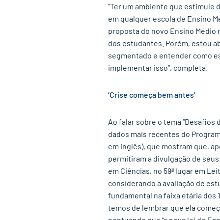
“Ter um ambiente que estimule 
em qualquer escola de Ensino M
proposta do novo Ensino Médio 
dos estudantes. Porém, estou ab
segmentado e entender como es
implementar isso”, completa.
‘Crise começa bem antes’
Ao falar sobre o tema “Desafios d
dados mais recentes do Programa
em inglês), que mostram que, ap
permitiram a divulgação de seus 
em Ciências, no 59ª lugar em Le
considerando a avaliação de estu
fundamental na faixa etária dos 
temos de lembrar que ela começa
pontuando que “a nova lei do En