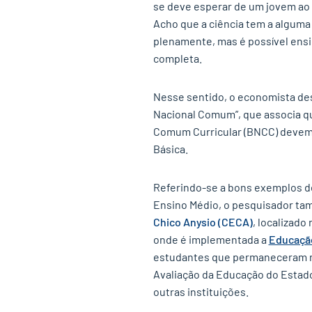
se deve esperar de um jovem ao f
Acho que a ciência tem a alguma 
plenamente, mas é possível ensi
completa.
Nesse sentido, o economista des
Nacional Comum”, que associa qu
Comum Curricular (BNCC) devem 
Básica.
Referindo-se a bons exemplos d
Ensino Médio, o pesquisador ta
Chico Anysio (CECA)
, localizado
onde é implementada a
Educação
estudantes que permaneceram n
Avaliação da Educação do Estado
outras instituições.