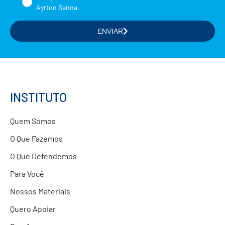
Ayrton Senna.
ENVIAR
Selecione a(s) área(s) de seu interesse
Formação de Educadores
Estudos e Pesquisas
Projetos Educacionais
INSTITUTO
Doações
Quem Somos
Parcerias com Empresas
O Que Fazemos
O Que Defendemos
Para Você
Nossos Materiais
Quero Apoiar