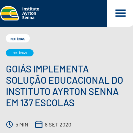
NOTÍCIAS
NOTÍCIAS
QUEM SOMOS
GOIÁS IMPLEMENTA
O QUE FAZEMOS
SOLUÇÃO EDUCACIONAL DO
INSTITUTO AYRTON SENNA
O QUE DEFENDEMOS
EM 137 ESCOLAS
PARA VOCÊ
5 MIN
8 SET 2020
NOSSOS MATERIAIS