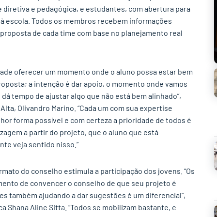
diretiva e pedagógica, e estudantes, com abertura para
os à escola. Todos os membros recebem informações
a proposta de cada time com base no planejamento real
idade oferecer um momento onde o aluno possa estar bem
roposta; a intenção é dar apoio, o momento onde vamos
s, dá tempo de ajustar algo que não está bem alinhado”,
a Alta, Olivandro Marino. “Cada um com sua expertise
hor forma possível e com certeza a prioridade de todos é
agem a partir do projeto, que o aluno que está
te veja sentido nisso.”
rmato do conselho estimula a participação dos jovens. “Os
ento de convencer o conselho de que seu projeto é
tes também ajudando a dar sugestões é um diferencial”,
 Shana Aline Sitta. “Todos se mobilizam bastante, e