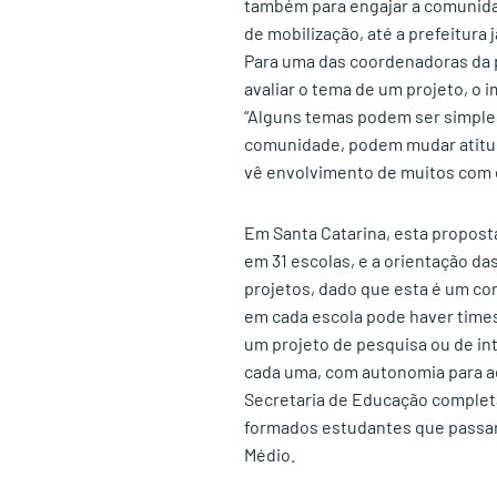
também para engajar a comunidad
de mobilização, até a prefeitura
Para uma das coordenadoras da p
avaliar o tema de um projeto, o i
“Alguns temas podem ser simples
comunidade, podem mudar atitu
vê envolvimento de muitos com e
Em Santa Catarina, esta propost
em 31 escolas, e a orientação da
projetos, dado que esta é um c
em cada escola pode haver time
um projeto de pesquisa ou de in
cada uma, com autonomia para ade
Secretaria de Educação completa
formados estudantes que passar
Médio.