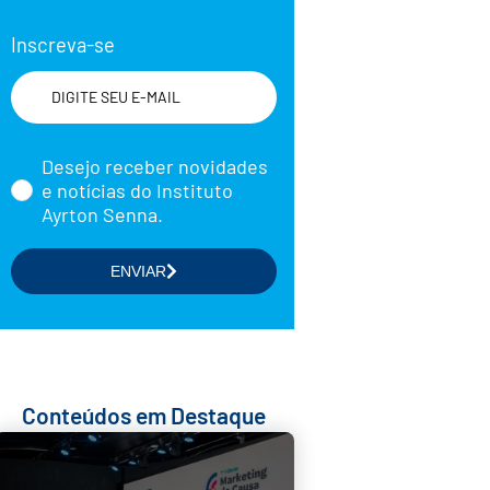
Inscreva-se
Nome
Desejo receber novidades
e notícias do Instituto
Ayrton Senna.
Selecione a(s) área(s) de seu
ENVIAR
interesse
Formação de Educadores
Estudos e Pesquisas
Projetos Educacionais
Conteúdos em Destaque
Doações
Parcerias com Empresas