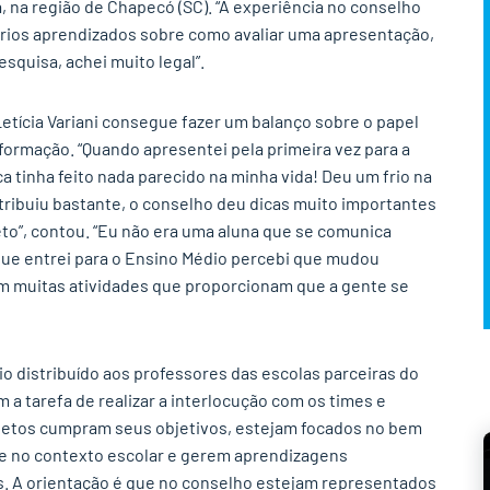
, na região de Chapecó (SC). “A experiência no conselho
vários aprendizados sobre como avaliar uma apresentação,
squisa, achei muito legal”.
Letícia Variani consegue fazer um balanço sobre o papel
formação. “Quando apresentei pela primeira vez para a
 tinha feito nada parecido na minha vida! Deu um frio na
tribuiu bastante, o conselho deu dicas muito importantes
to”, contou. “Eu não era uma aluna que se comunica
que entrei para o Ensino Médio percebi que mudou
 muitas atividades que proporcionam que a gente se
o distribuído aos professores das escolas parceiras do
 a tarefa de realizar a interlocução com os times e
ojetos cumpram seus objetivos, estejam focados no bem
e no contexto escolar e gerem aprendizagens
es. A orientação é que no conselho estejam representados