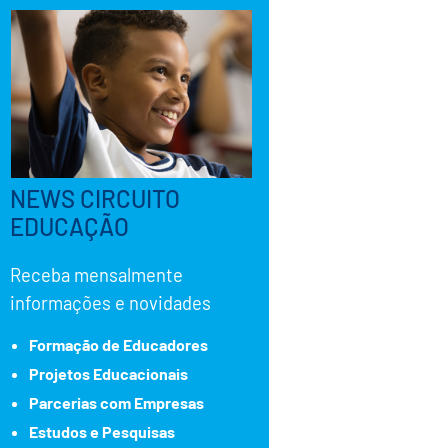
NEWS CIRCUITO
EDUCAÇÃO
Receba mensalmente
informações e novidades
Formação de Educadores
Projetos Educacionais
Parcerias com Empresas
Estudos e Pesquisas